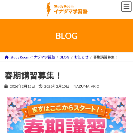
コ
ナ
ン
ビ
テ
ゲ
ン
ー
ツ
シ
へ
ョ
BLOG
ス
ン
キ
に
ッ
移
プ
動
Study Room イナヅマ学習塾
BLOG
お知らせ
春期講習募集！
春期講習募集！
最
2026年2月15日
2026年2月15日
INAZUMA_AKIO
終
更
新
日
時
: