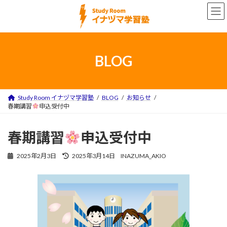
コ
ナ
ン
ビ
テ
ゲ
ン
ー
ツ
シ
へ
ョ
BLOG
ス
ン
キ
に
ッ
移
プ
動
Study Room イナヅマ学習塾
BLOG
お知らせ
春期講習
申込受付中
春期講習
申込受付中
最
2025年2月3日
2025年3月14日
INAZUMA_AKIO
終
更
新
日
時
: