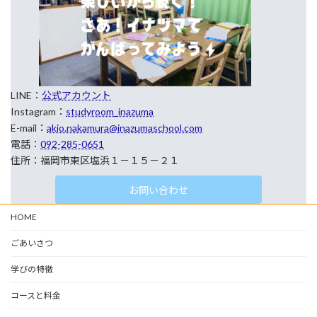
LINE：
公式アカウント
Instagram：
studyroom_inazuma
E-mail：
akio.nakamura@inazumaschool.com
電話：
092-285-0651
住所：福岡市東区塩浜１－１５－２１
お問い合わせ
HOME
ごあいさつ
学びの特徴
コースと料金