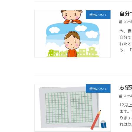
自分
勉強について
202
今、自
自分で
れたと
う」「
志望
勉強について
202
12月
ます。
ります
れは気