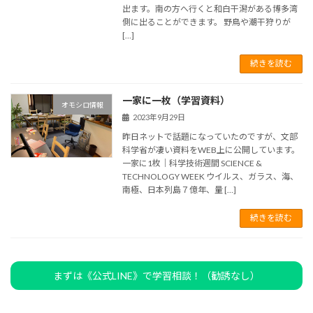
出ます。南の方へ行くと和白干潟がある博多湾
側に出ることができます。 野鳥や潮干狩りが
[…]
続きを読む
一家に一枚（学習資料）
オモシロ情報
2023年9月29日
昨日ネットで話題になっていたのですが、文部
科学省が凄い資料をWEB上に公開しています。
一家に1枚｜科学技術週間 SCIENCE &
TECHNOLOGY WEEK ウイルス、ガラス、海、
南極、日本列島７億年、量 […]
続きを読む
まずは《公式LINE》で学習相談！（勧誘なし）