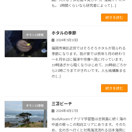
も。 1時間くらいなら研究者によって […]
続きを読む
ホタルの季節
オモシロ情報
2024年5月10日
福岡市東区近郊ではそろそろホタルが見られる
季節になります。我が家では例年５月の終わり
～６月半ばに福津や宗像へ見に行っています。
19時過ぎから暗くなりはじめて、20時前ごろか
ら21時ごろまでがきれいです。人も結構集まる
の […]
続きを読む
三苫ビーチ
オモシロ情報
2024年4月17日
StudyRoomイナヅマ学習塾は志賀島に続く海の
中道の根っこの和白エリアにあります。 そのた
め、北の方へ行くと対馬海流流れる日本海側に