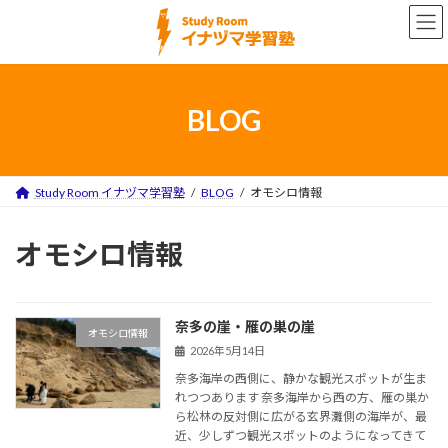
コ
ナ
ン
ビ
テ
ゲ
ン
ー
ツ
シ
へ
ョ
BLOG
ス
ン
キ
に
ッ
移
プ
動
Study Room イナヅマ学習塾
BLOG
オモシロ情報
オモシロ情報
奈多の崖・雁の巣の崖
オモシロ情報
2026年5月14日
奈多海岸の西側に、静かな観光スポットが生ま
れつつあります 奈多海岸から西の方、雁の巣か
ら松林の反対側に広がる玄界灘側の海岸が、最
近、少しずつ観光スポットのようになってきて