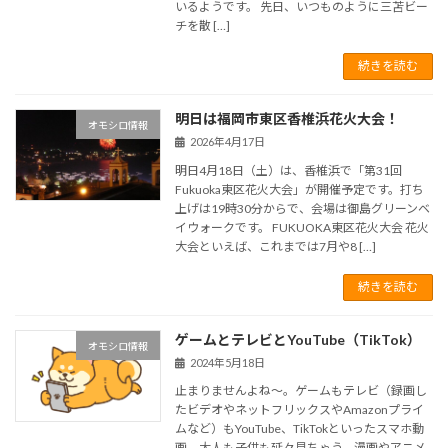
いるようです。 先日、いつものように三苫ビー
チを散 […]
続きを読む
明日は福岡市東区香椎浜花火大会！
オモシロ情報
2026年4月17日
明日4月18日（土）は、香椎浜で「第31回
Fukuoka東区花火大会」が開催予定です。打ち
上げは19時30分からで、会場は御島グリーンベ
イウォークです。 FUKUOKA東区花火大会 花火
大会といえば、これまでは7月や8 […]
続きを読む
ゲームとテレビとYouTube（TikTok）
オモシロ情報
2024年5月18日
止まりませんよね～。ゲームもテレビ（録画し
たビデオやネットフリックスやAmazonプライ
ムなど）もYouTube、TikTokといったスマホ動
画。大人も子供も延々見ちゃう。漫画やアニメ