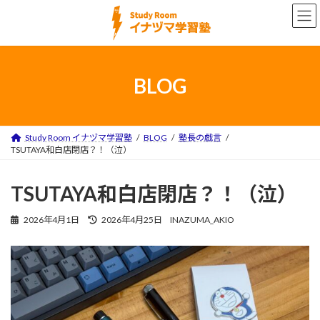
コ
ナ
ン
ビ
テ
ゲ
ン
ー
ツ
シ
へ
ョ
BLOG
ス
ン
キ
に
ッ
移
プ
動
Study Room イナヅマ学習塾
BLOG
塾長の戯言
TSUTAYA和白店閉店？！（泣）
TSUTAYA和白店閉店？！（泣）
最
2026年4月1日
2026年4月25日
INAZUMA_AKIO
終
更
新
日
時
: