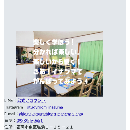
LINE：
公式アカウント
Instagram：
studyroom_inazuma
E-mail：
akio.nakamura@inazumaschool.com
電話：
092-285-0651
住所：福岡市東区塩浜１－１５－２１