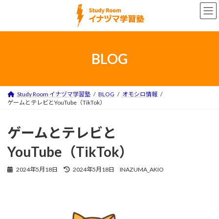
コ
ナ
ン
ビ
テ
ゲ
ン
ー
ツ
シ
へ
ョ
BLOG
ス
ン
キ
に
ッ
移
プ
動
Study Room イナヅマ学習塾
BLOG
オモシロ情報
ゲームとテレビとYouTube（TikTok）
ゲームとテレビと
YouTube（TikTok）
最
2024年5月18日
2024年5月18日
INAZUMA_AKIO
終
更
新
日
時