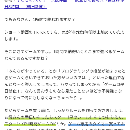
日3時間」（朝日新聞）
でもみなさん、1時間で終われますか？
ショート動画のTikTokですら、気が付けば1時間以上眺めていたり
します。
そこにきてゲームですよ。1時間で納得いくとこまで遊べるゲーム
なんてあるんですかね？
「みんながやっている」とか「プログラミングの授業が始まったと
きゲームくらいできておいた方がいいのでは…」といった理由でな
んとな～く導入してしまって、ハマってしまってから「ゲームは平
日禁止！」なんて言おうものなら見たことないほどの不機嫌っぷ
りになって何にもしなくなっちゃったり…。
だからゲームを買う前に、しっかりルールを作っておきましょう。
お
母さんの手伝いをしたらスター（星のシール）を１つもらえて、
スター1つで1時間ゲームOK
とか。
ゲーム専用のタイマー買ってお