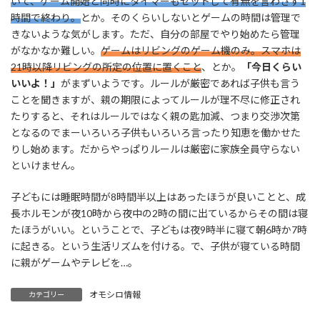
いて、ゲーム開始と同時にタイマーもセットして有無を言わさず1
時間で終わり。
とか。そのくらいしないとゲームの時間は管理で
きないような気がします。ただ、自分の部屋でやり始めたら管理
がなかなか難しい。
ゲームはリビングのゲーム機のみ。スマホは
21時以降リビングの所定の位置に置くこと
、とか。
「今日くらい
いいよ！」
がまずいようです。ルールが厳密であれば子供も言う
ことを聞きますが、親の期限によってルールが理不尽に修正され
たりすると、それはルールではなく親の匙加減、つまり交渉次第
となるのでまーいろいろ子供もいろいろ言ったり知恵を働かせた
りし始めます。だからやっぱりルールは厳密に家族全員守らない
といけません。
子どもには睡眠時間が8時間半以上はあったほうが良いことと、成
長ホルモンが夜10時から夜中の2時の間に出ているからその間は寝
たほうがいい。ということで、子どもは夜9時半に寝て朝6時か7時
に起きる。という生活リズムを付ける。で、子供が寝ている時間
に親がゲームやテレビを…。
オモシロ情報
カテゴリー