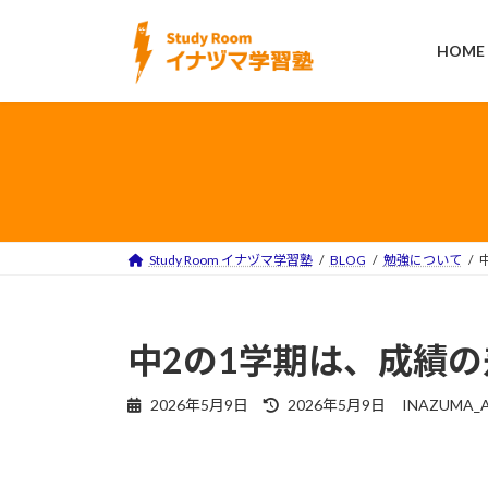
コ
ナ
ン
ビ
HOME
テ
ゲ
ン
ー
ツ
シ
へ
ョ
ス
ン
キ
に
ッ
移
プ
動
Study Room イナヅマ学習塾
BLOG
勉強について
中2の1学期は、成績
最
2026年5月9日
2026年5月9日
INAZUMA_
終
更
新