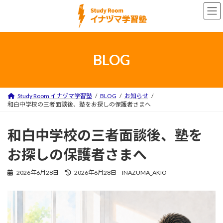
コ
ナ
ン
ビ
テ
ゲ
ン
ー
ツ
シ
へ
ョ
BLOG
ス
ン
キ
に
ッ
移
プ
動
Study Room イナヅマ学習塾
BLOG
お知らせ
和白中学校の三者面談後、塾をお探しの保護者さまへ
和白中学校の三者面談後、塾を
お探しの保護者さまへ
最
2026年6月28日
2026年6月28日
INAZUMA_AKIO
終
更
新
日
時