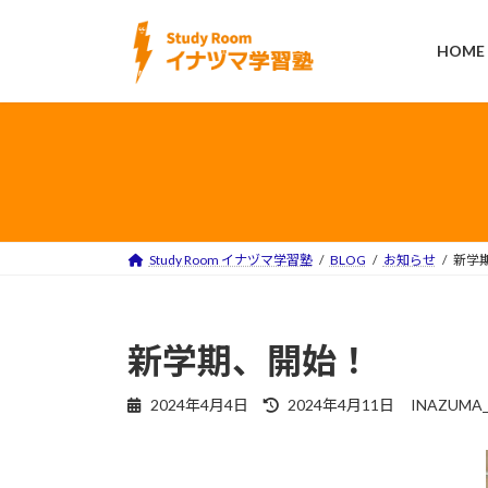
コ
ナ
ン
ビ
HOME
テ
ゲ
ン
ー
ツ
シ
へ
ョ
ス
ン
キ
に
ッ
移
プ
動
Study Room イナヅマ学習塾
BLOG
お知らせ
新学
新学期、開始！
最
2024年4月4日
2024年4月11日
INAZUMA
終
更
新