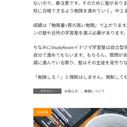
ないので、要注意です。そのために塾があり
校に合格できるよう勉強を進めていく。中２
成績は「勉強量×質の高い勉強」で上がります
ンの塾や近所の学習塾を選ぶ必要があります
ちなみにStudyRoomイナヅマ学習塾は自
自分で進めてもらいます。もちろん、質問が
調に進んでいる限り、塾はその生徒を見守り
「勉強しろ！」と強制はしません。強制して
お知らせ
、
勉強について
カテゴリー
前の記事