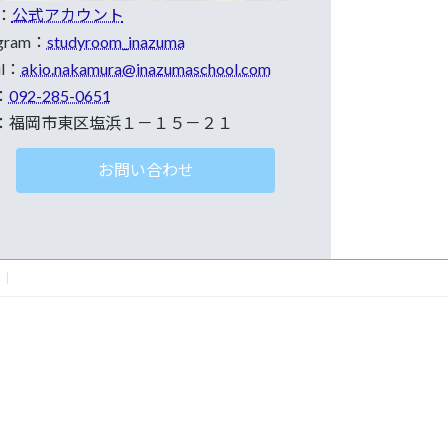
E：
公式アカウント
agram：
studyroom_inazuma
il：
akio.nakamura@inazumaschool.com
：
092-285-0651
：福岡市東区塩浜１－１５－２１
お問い合わせ