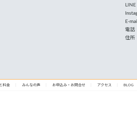
LIN
Inst
E-ma
電話
住所
と料金
みんなの声
お申込み・お問合せ
アクセス
BLOG
Copyright © Study Room イナヅマ 学習塾 All Rights Reserved.